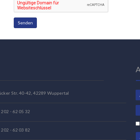
Senden
A
ücker Str. 40-42, 42289 Wuppertal
 202 - 62 05 32
) 202 -
62 03 82