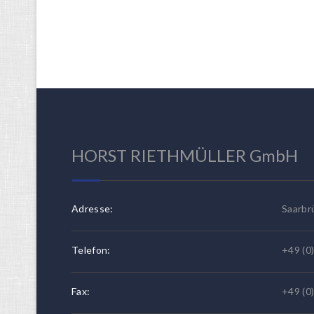
HORST RIETHMÜLLER GmbH
Adresse:
Saarbr
Telefon:
+49 (0)
Fax:
+49 (0